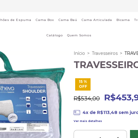
chões de Espuma
Cama Box
Cama Baú
Cama Articulada
Bicama
T
Catálogo
Quem Somos
Início
>
Travesseiros
>
TRAV
TRAVESSEIR
15
%
OFF
R$453,
R$534,00
4
x de
R$113,48
sem jur
Ver mais detalhes