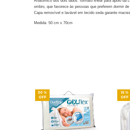
Anatômico dos dois lados: formato linear para apoio da
ombro, que favorece às pessoas que preferem dormir de 
Capa removível e lavável em tecido seda garante macie
Medida: 50 cm x 70cm
30
%
15
%
OFF
OFF