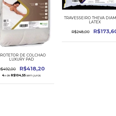
TRAVESSEIRO THEVA DIA
LATEX
R$173,6
R$248,00
ROTETOR DE COLCHAO
LUXURY PAD
R$418,20
R$492,00
4
x de
R$104,55
sem juros