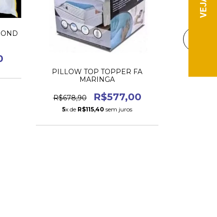
Travesseiro
MOND
R$917,
0
5
x de
PILLOW TOP TOPPER FA
MARINGA
R$577,00
R$678,90
5
x de
R$115,40
sem juros