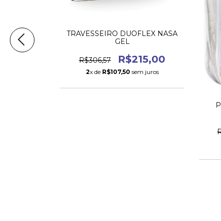
TRAVESSEIRO DUOFLEX NASA
GEL
R$215,00
R$306,57
NLOPILLO
2
x de
R$107,50
sem juros
T
74,80
P
 juros