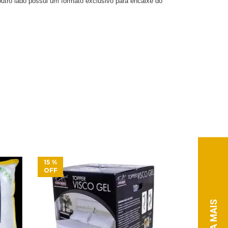
utro lado possui um formato exclusivo para encaixe do
15
%
38
%
OFF
OFF