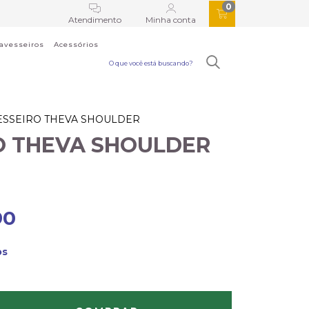
0
Atendimento
Minha conta
ravesseiros
Acessórios
ESSEIRO THEVA SHOULDER
O THEVA SHOULDER
90
os