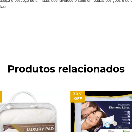
 cabeça e pescoço de um lado, que favorece o sono em outras posições e do o
lado;
z
Produtos relacionados
30
%
OFF