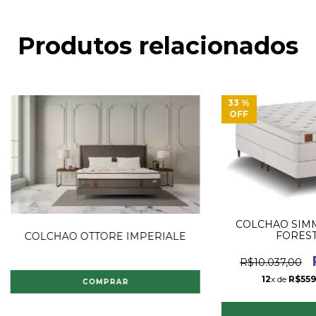
Produtos relacionados
33
%
OFF
COLCHAO SIM
FOREST
COLCHAO OTTORE IMPERIALE
R$10.037,00
12
x de
R$559
COMPRAR