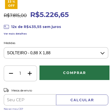
33
%
OFF
R$5.226,65
R$7.815,00
12
x de
R$435,55
sem juros
Ver mais detalhes
Medidas
ALTERAR CEP
Entregas para o CEP:
Meios de envio
CALCULAR
Não sei meu CEP