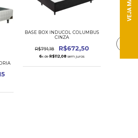
BASE BOX INDUCOL COLUMBUS
CINZA
BASE BOX 
R$672,50
R$791,18
R$1.147
6
x de
R$112,08
sem juros
9
x de
ORIA
15