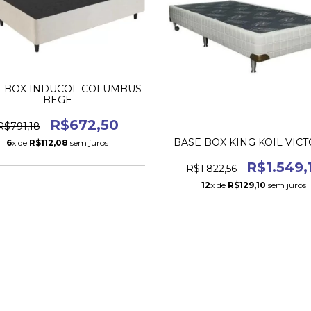
E BOX INDUCOL COLUMBUS
BEGE
R$672,50
R$791,18
BASE BOX KING KOIL VICT
6
x de
R$112,08
sem juros
R$1.549,
R$1.822,56
12
x de
R$129,10
sem juros