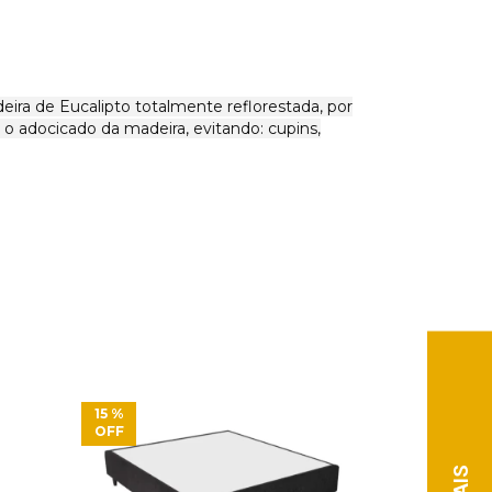
ra de Eucalipto totalmente reflorestada, por
o adocicado da madeira, evitando: cupins,
15
%
15
%
OFF
OFF